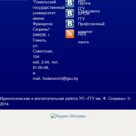
ИВР
"Гомельский
Группа
государственный
ГГУ
Студсовета
университет
БРСМ
имени
ГГУ
Франциска
Профсоюзный
Скорины"
комитет
RSS
246028, г.
Гомель,
лента
ул.
Советская,
104
каб. 2-24, тел.
51-00-48,
e-
mail:
hodanovich@gsu.by
Идеологическая и воспитательная работа УО «ГГУ им. Ф. Скорины» ©
2014