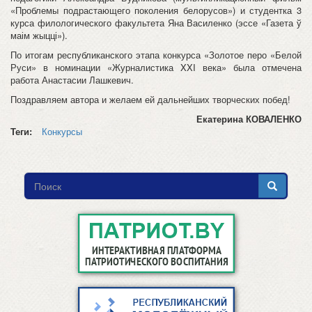
«Проблемы подрастающего поколения белорусов») и студентка 3
курса филологического факультета Яна Василенко (эссе «Газета ў
маім жыцці»).
По итогам республиканского этапа конкурса «Золотое перо «Белой
Руси» в номинации «Журналистика XXI века» была отмечена
работа Анастасии Лашкевич.
Поздравляем автора и желаем ей дальнейших творческих побед!
Екатерина КОВАЛЕНКО
Теги:
Конкурсы
Форма
поиска
Поиск