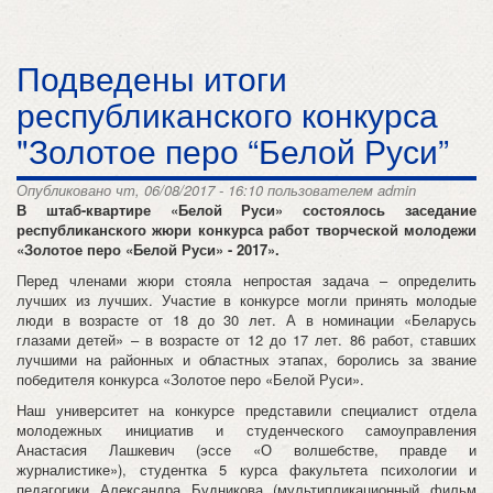
Подведены итоги
республиканского конкурса
"Золотое перо “Белой Руси”
Опубликовано чт, 06/08/2017 - 16:10 пользователем
admin
В
штаб-квартире «Белой Руси» состоялось заседание
республиканского жюри конкурса работ творческой молодежи
«Золотое перо «Белой Руси» - 2017».
Перед членами жюри стояла непростая задача – определить
лучших из лучших. Участие в конкурсе могли принять молодые
люди в возрасте от 18 до 30 лет. А в номинации «Беларусь
глазами детей» – в возрасте от 12 до 17 лет. 86 работ, ставших
лучшими на районных и областных этапах, боролись за звание
победителя конкурса «Золотое перо «Белой Руси».
Наш университет на конкурсе представили специалист отдела
молодежных инициатив и студенческого самоуправления
Анастасия Лашкевич (эссе «О волшебстве, правде и
журналистике»), студентка 5 курса факультета психологии и
педагогики Александра Будникова (мультипликационный фильм