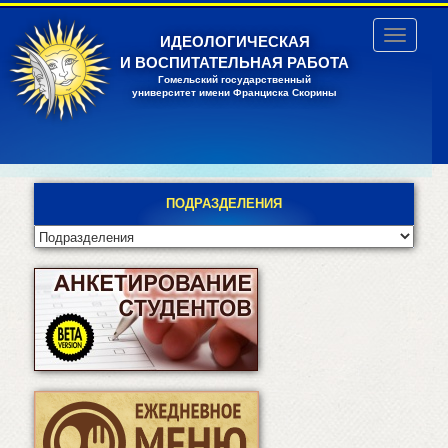
Перейти
к
Toggle
ИДЕОЛОГИЧЕСКАЯ
основному
navigatio
И ВОСПИТАТЕЛЬНАЯ РАБОТА
содержанию
Гомельский государственный
университет имени Франциска Скорины
ПОДРАЗДЕЛЕНИЯ