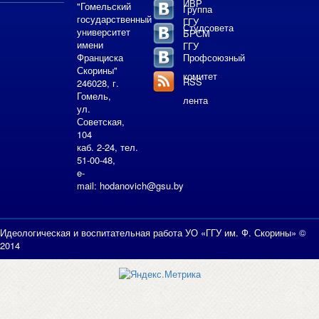
ИВР
"Гомельский
Группа
государственный
ГГУ
Студсовета
университет
БРСМ
имени
ГГУ
Франциска
Профсоюзный
Скорины"
комитет
RSS
246028, г.
Гомель,
лента
ул.
Советская,
104
каб. 2-24, тел.
51-00-48,
e-
mail:
hodanovich@gsu.by
Идеологическая и воспитательная работа УО «ГГУ им. Ф. Скорины» ©
2014