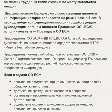
во многих трудовых коллективах и по месту жительства
женщин.
Высшим органом Белорусского союза женщин является
конференция, которая собирается не реже 1 раза в 5 лет. В
период между конференциями постоянно действующим
руководящим органом является Правление ОО «БСЖ»,
исполнительным — Президиум ОО БСЖ.
Председатель ОО БСЖ
– ШПИЛЕВСКАЯ Ольга Александровна,
директор Национального филиала (представительства) МТРК
«Мир» в Республике Беларусь.
Председатель Гомельской областной организации ОО БСЖ
–
Сапего Людмила Анатольевна, Генеральный директор Гомельского
торгово-производственного республиканского унитарного
предприятия «Фармация».
Цели и задачи ОО БСЖ:
повышение статуса женщин в обществе, их роли во всех
областях жизни страны;
достижение гражданского согласия в обществе;
организация просветительской и консультационной
деятельности;
содействие охране и улучшению здоровья женщин,
повышению качества их жизни;