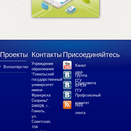
Проекты
Контакты
Присоединяйтесь
Учреждение
Канал
Волонтёрство
образования
ИВР
"Гомельский
Группа
государственный
ГГУ
Студсовета
университет
БРСМ
имени
ГГУ
Франциска
Профсоюзный
Скорины"
комитет
RSS
246028, г.
Гомель,
лента
ул.
Советская,
104