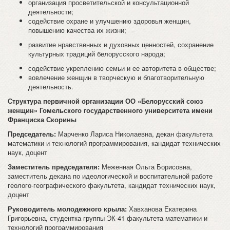
организация просветительской и консультационной
деятельности;
содействие охране и улучшению здоровья женщин,
повышению качества их жизни;
развитие нравственных и духовных ценностей, сохранение
культурных традиций белорусского народа;
содействие укреплению семьи и ее авторитета в обществе;
вовлечение женщин в творческую и благотворительную
деятельность.
Структура первичной организации ОО «Белорусский союз
женщин» Гомельского государственного университета имени
Франциска Скорины
Председатель:
Марченко Лариса Николаевна, декан факультета
математики и технологий программирования, кандидат технических
наук, доцент
Заместитель председателя:
Меженная Ольга Борисовна,
заместитель декана по идеологической и воспитательной работе
геолого-географического факультета, кандидат технических наук,
доцент
Руководитель молодежного крыла:
Хавханова Екатерина
Григорьевна, студентка группы ЭК-41 факультета математики и
технологий программирования