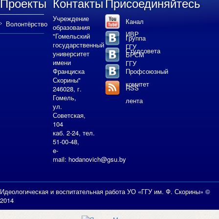
Проекты
Контакты
Присоединяйтесь
Учреждение
Канал
Волонтёрство
образования
ИВР
"Гомельский
Группа
государственный
ГГУ
Студсовета
университет
БРСМ
имени
ГГУ
Франциска
Профсоюзный
Скорины"
комитет
RSS
246028, г.
Гомель,
лента
ул.
Советская,
104
каб. 2-24, тел.
51-00-48,
e-
mail:
hodanovich@gsu.by
Идеологическая и воспитательная работа УО «ГГУ им. Ф. Скорины» ©
2014