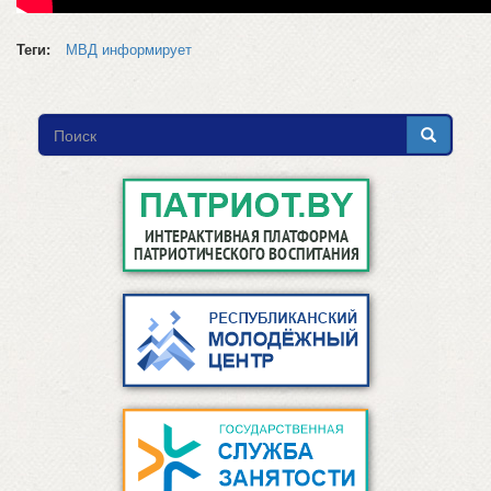
Теги:
МВД информирует
Форма
поиска
Поиск