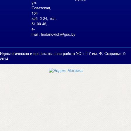
ул.
Советская,
104
каб. 2-24, тел.
51-00-48,
e-
mail:
hodanovich@gsu.by
Идеологическая и воспитательная работа УО «ГГУ им. Ф. Скорины» ©
2014