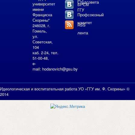
Студсовета
университет
БРСМ
имени
ГГУ
Франциска
Профсоюзный
Скорины"
комитет
RSS
246028, г.
Гомель,
лента
ул.
Советская,
104
каб. 2-24, тел.
51-00-48,
e-
mail:
hodanovich@gsu.by
Идеологическая и воспитательная работа УО «ГГУ им. Ф. Скорины» ©
2014