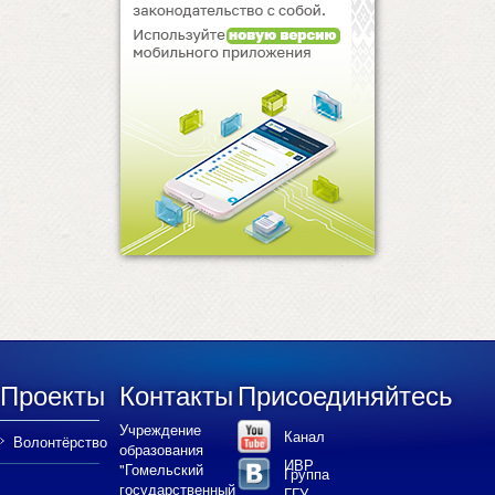
Проекты
Контакты
Присоединяйтесь
Учреждение
Канал
Волонтёрство
образования
ИВР
"Гомельский
Группа
государственный
ГГУ