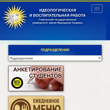
Перейти
к
Toggle
ИДЕОЛОГИЧЕСКАЯ
основному
navigatio
И ВОСПИТАТЕЛЬНАЯ РАБОТА
содержанию
Гомельский государственный
университет имени Франциска Скорины
ПОДРАЗДЕЛЕНИЯ