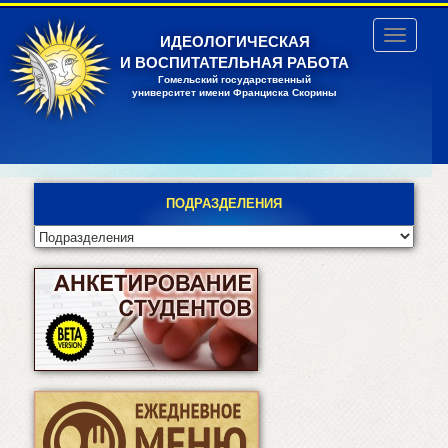
Перейти
к
Toggle
ИДЕОЛОГИЧЕСКАЯ
основному
navigatio
И ВОСПИТАТЕЛЬНАЯ РАБОТА
содержанию
Гомельский государственный
университет имени Франциска Скорины
ПОДРАЗДЕЛЕНИЯ