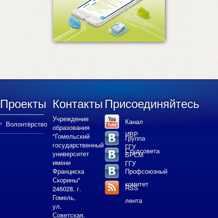
Проекты
Контакты
Присоединяйтесь
Учреждение
Канал
Волонтёрство
образования
ИВР
"Гомельский
Группа
государственный
ГГУ
Студсовета
университет
БРСМ
имени
ГГУ
Франциска
Профсоюзный
Скорины"
комитет
RSS
246028, г.
Гомель,
лента
ул.
Советская,