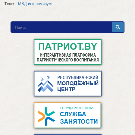
Теги:
МВД информирует
Форма
поиска
Поиск