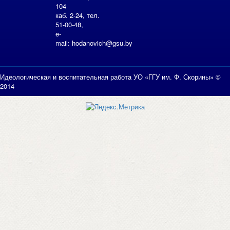
104
каб. 2-24, тел.
51-00-48,
e-
mail:
hodanovich@gsu.by
Идеологическая и воспитательная работа УО «ГГУ им. Ф. Скорины» ©
2014