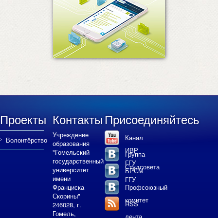
Проекты
Контакты
Присоединяйтесь
Учреждение
Канал
Волонтёрство
образования
ИВР
"Гомельский
Группа
государственный
ГГУ
Студсовета
университет
БРСМ
имени
ГГУ
Франциска
Профсоюзный
Скорины"
комитет
RSS
246028, г.
Гомель,
лента