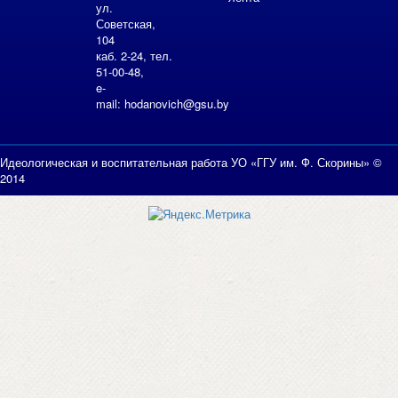
ул.
Советская,
104
каб. 2-24, тел.
51-00-48,
e-
mail:
hodanovich@gsu.by
Идеологическая и воспитательная работа УО «ГГУ им. Ф. Скорины» ©
2014