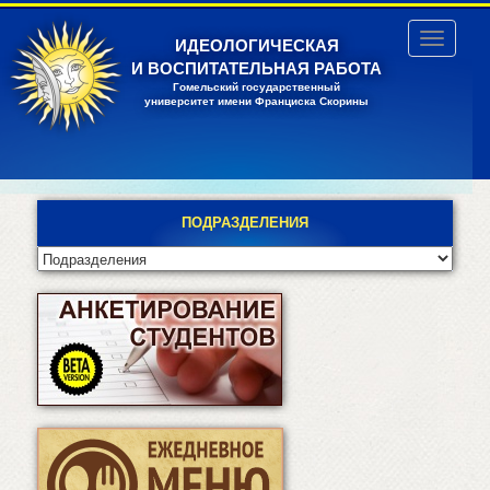
Перейти
к
Toggle
ИДЕОЛОГИЧЕСКАЯ
основному
navigatio
И ВОСПИТАТЕЛЬНАЯ РАБОТА
содержанию
Гомельский государственный
университет имени Франциска Скорины
ПОДРАЗДЕЛЕНИЯ