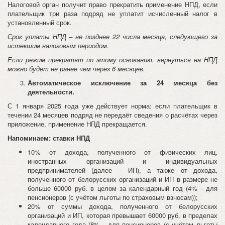
Налоговой орган получит право прекратить применение НПД, если
плательщик три раза подряд не уплатит исчисленный налог в
установленный срок.
Срок уплаты НПД – не позднее 22 числа месяца, следующего за
истекшим налоговым периодом.
Если режим прекратят по этому основанию, вернуться на НПД
можно будет не ранее чем через 6 месяцев.
Автоматическое исключение за 24 месяца без
деятельности.
С 1 января 2025 года уже действует норма: если плательщик в
течении 24 месяцев подряд не передаёт сведения о расчётах через
приложение, применение НПД прекращается.
Напоминаем: ставки НПД
10% от дохода, полученного от физических лиц,
иностранных организаций и индивидуальных
предпринимателей (далее – ИП), а также от дохода,
полученного от белорусских организаций и ИП в размере не
больше 60000 руб. в целом за календарный год (4% - для
пенсионеров (с учётом льготы по страховым взносам));
20% от суммы дохода, полученного от белорусских
организаций и ИП, которая превышает 60000 руб. в пределах
календарного года (8% - для пенсионеров (с учётом льготы