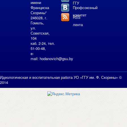
имени
ГГУ
Франциска
Профсоюзный
Скорины"
комитет
RSS
246028, г.
Гомель,
лента
ул.
Советская,
104
каб. 2-24, тел.
51-00-48,
e-
mail:
hodanovich@gsu.by
Идеологическая и воспитательная работа УО «ГГУ им. Ф. Скорины» ©
2014