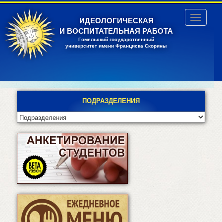
Перейти
к
Toggle
ИДЕОЛОГИЧЕСКАЯ
основному
navigatio
И ВОСПИТАТЕЛЬНАЯ РАБОТА
содержанию
Гомельский государственный
университет имени Франциска Скорины
ПОДРАЗДЕЛЕНИЯ