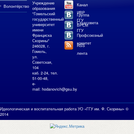
Учреждение
Канал
Волонтёрство
образования
ИВР
"Гомельский
Группа
государственный
ГГУ
Студсовета
университет
БРСМ
имени
ГГУ
Франциска
Профсоюзный
Скорины"
комитет
RSS
246028, г.
Гомель,
лента
ул.
Советская,
104
каб. 2-24, тел.
51-00-48,
e-
mail:
hodanovich@gsu.by
Идеологическая и воспитательная работа УО «ГГУ им. Ф. Скорины» ©
2014