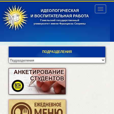
Перейти
к
Toggle
ИДЕОЛОГИЧЕСКАЯ
основному
navigatio
И ВОСПИТАТЕЛЬНАЯ РАБОТА
содержанию
Гомельский государственный
университет имени Франциска Скорины
ПОДРАЗДЕЛЕНИЯ