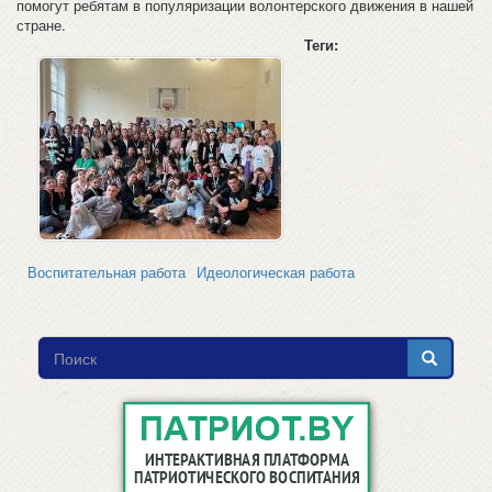
помогут ребятам в популяризации волонтерского движения в нашей
стране.
Теги:
Воспитательная работа
Идеологическая работа
Форма
поиска
Поиск