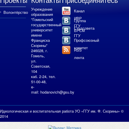
Учреждение
Канал
Волонтёрство
образования
ИВР
"Гомельский
Группа
государственный
ГГУ
Студсовета
университет
БРСМ
имени
ГГУ
Франциска
Профсоюзный
Скорины"
комитет
RSS
246028, г.
Гомель,
лента
ул.
Советская,
104
каб. 2-24, тел.
51-00-48,
e-
mail:
hodanovich@gsu.by
Идеологическая и воспитательная работа УО «ГГУ им. Ф. Скорины» ©
2014