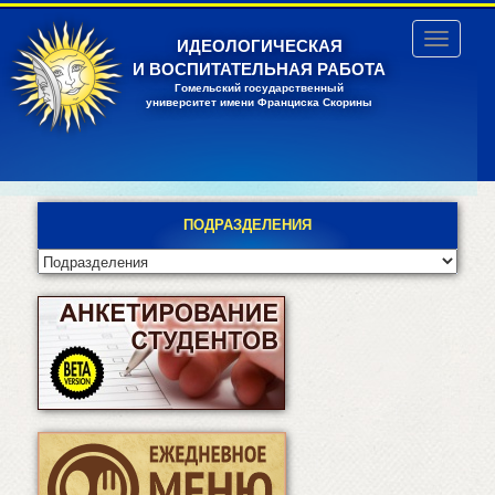
Перейти
к
Toggle
ИДЕОЛОГИЧЕСКАЯ
основному
navigatio
И ВОСПИТАТЕЛЬНАЯ РАБОТА
содержанию
Гомельский государственный
университет имени Франциска Скорины
ПОДРАЗДЕЛЕНИЯ