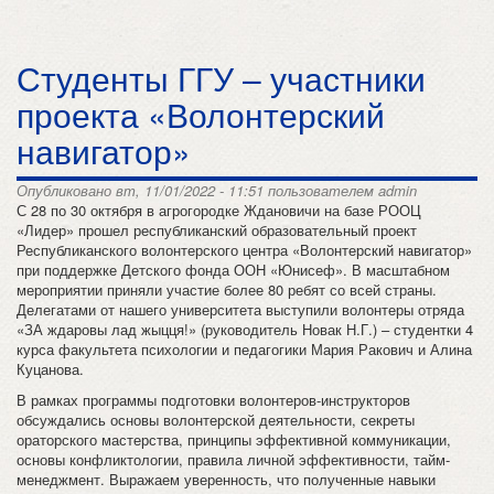
Студенты ГГУ – участники
проекта «Волонтерский
навигатор»
Опубликовано вт, 11/01/2022 - 11:51 пользователем
admin
С 28 по 30 октября в агрогородке Ждановичи на базе РООЦ
«Лидер» прошел республиканский образовательный проект
Республиканского волонтерского центра «Волонтерский навигатор»
при поддержке Детского фонда ООН «Юнисеф». В масштабном
мероприятии приняли участие более 80 ребят со всей страны.
Делегатами от нашего университета выступили волонтеры отряда
«ЗА ждаровы лад жыцця!» (руководитель Новак Н.Г.) – студентки 4
курса факультета психологии и педагогики Мария Ракович и Алина
Куцанова.
В рамках программы подготовки волонтеров-инструкторов
обсуждались основы волонтерской деятельности, секреты
ораторского мастерства, принципы эффективной коммуникации,
основы конфликтологии, правила личной эффективности, тайм-
менеджмент. Выражаем уверенность, что полученные навыки