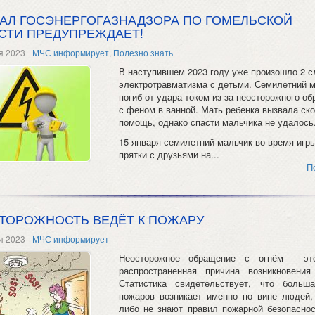
АЛ ГОСЭНЕРГОГАЗНАДЗОРА ПО ГОМЕЛЬСКОЙ
СТИ ПРЕДУПРЕЖДАЕТ!
я 2023
МЧС информирует
,
Полезно знать
В наступившем 2023 году уже произошло 2 с
электротравматизма с детьми. Семилетний 
погиб от удара током из-за неосторожного о
с феном в ванной. Мать ребенка вызвала ск
помощь, однако спасти мальчика не удалось
15 января семилетний мальчик во время игры
прятки с друзьями на...
П
ТОРОЖНОСТЬ ВЕДЁТ К ПОЖАРУ
я 2023
МЧС информирует
Неосторожное обращение с огнём - эт
распространенная причина возникновения
Статистика свидетельствует, что больш
пожаров возникает именно по вине людей,
либо не знают правил пожарной безопаснос