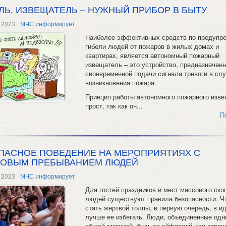
ЛЬ. ИЗВЕЩАТЕЛЬ – НУЖНЫЙ ПРИБОР В БЫТУ
 2023
МЧС информирует
Наиболее эффективных средств по предупр
гибели людей от пожаров в жилых домах и
квартирах, является автономный пожарный
извещатель – это устройство, предназначен
своевременной подачи сигнала тревоги в сл
возникновения пожара.
Принцип работы автономного пожарного изв
прост, так как он...
П
ПАСНОЕ ПОВЕДЕНИЕ НА МЕРОПРИЯТИЯХ С
ОВЫМ ПРЕБЫВАНИЕМ ЛЮДЕЙ
 2023
МЧС информирует
Для гостей праздников и мест массового ско
людей существуют правила безопасности. Ч
стать жертвой толпы, в первую очередь, в и
лучше ее избегать. Люди, объединенные одн
общей эмоцией, будь то эйфорией или страх