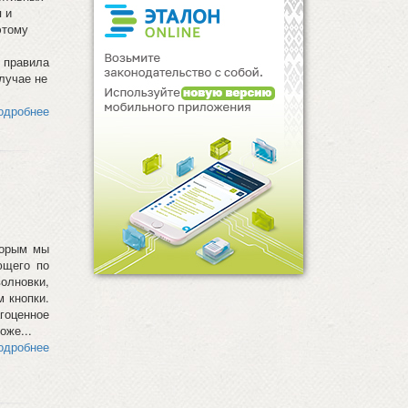
 и
этому
 правила
лучае не
одробнее
торым мы
ющего по
лновки,
 кнопки.
гоценное
оже...
одробнее