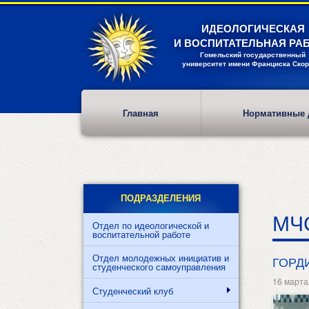
Перейти
к
ИДЕОЛОГИЧЕСКАЯ
основному
И ВОСПИТАТЕЛЬНАЯ РА
содержанию
Гомельский государственный
университет имени Франциска Ско
Главная
Нормативные 
ПОДРАЗДЕЛЕНИЯ
МЧ
Отдел по идеологической и
воспитательной работе
Отдел молодежных инициатив и
ГОРД
студенческого самоуправления
16 марта
Студенческий клуб