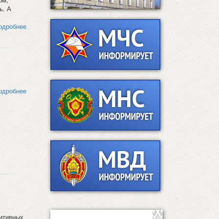
ь. А
одробнее
одробнее
зитивных