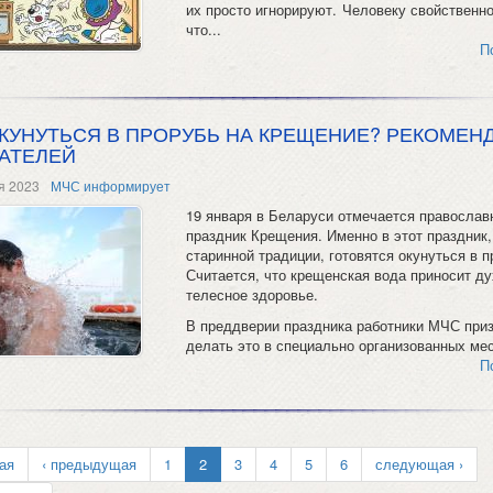
их просто игнорируют. Человеку свойственн
что...
П
ОКУНУТЬСЯ В ПРОРУБЬ НА КРЕЩЕНИЕ? РЕКОМЕН
АТЕЛЕЙ
я 2023
МЧС информирует
19 января в Беларуси отмечается православ
праздник Крещения. Именно в этот праздник,
старинной традиции, готовятся окунуться в п
Считается, что крещенская вода приносит ду
телесное здоровье.
В преддверии праздника работники МЧС при
делать это в специально организованных мест
П
ая
‹ предыдущая
1
2
3
4
5
6
следующая ›