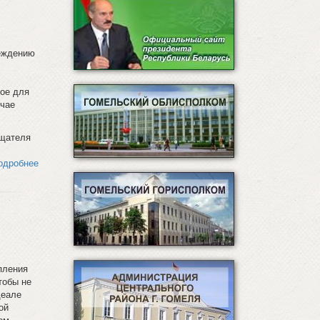
еждению
ное для
учае
ещателя
одробнее
пления
тобы не
деале
ой
ом,