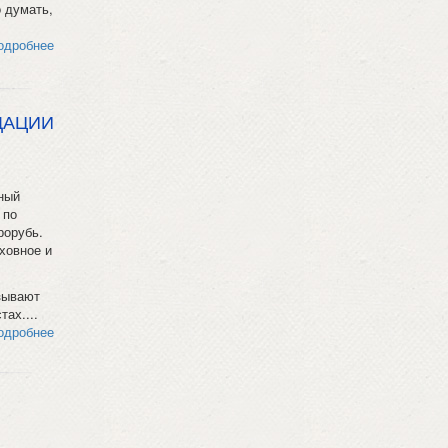
о думать,
одробнее
ДАЦИИ
ный
 по
рорубь.
ховное и
зывают
ах....
одробнее