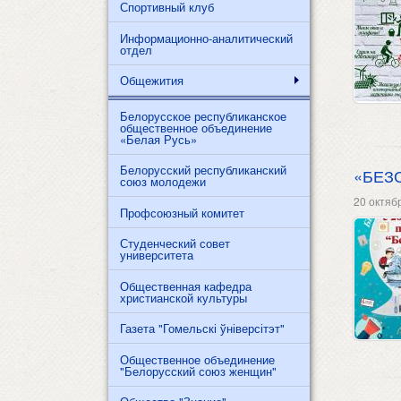
Спортивный клуб
Информационно-аналитический
отдел
Общежития
Белорусское республиканское
общественное объединение
«Белая Русь»
Белорусский республиканский
«БЕЗО
союз молодежи
20 октяб
Профсоюзный комитет
Студенческий совет
университета
Общественная кафедра
христианской культуры
Газета "Гомельскі ўніверсітэт"
Общественное объединение
"Белорусский союз женщин"