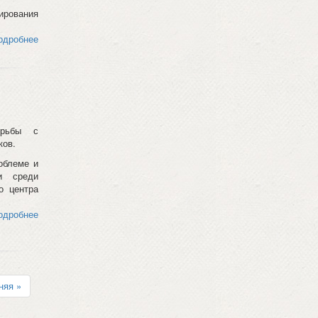
ирования
одробнее
рьбы с
ков.
облеме и
и среди
о центра
одробнее
няя »