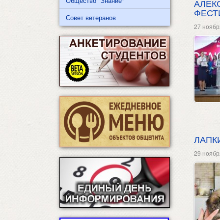
Общество "Знание"
АЛЕК
ФЕСТ
Совет ветеранов
27 ноябр
ЛАПК
29 ноябр