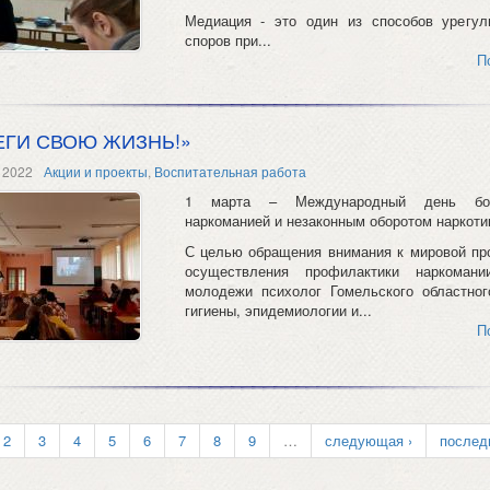
Медиация ‑ это один из способов урегул
споров при...
П
ЕГИ СВОЮ ЖИЗНЬ!»
 2022
Акции и проекты
,
Воспитательная работа
1 марта – Международный день бо
наркоманией и незаконным оборотом наркоти
С целью обращения внимания к мировой пр
осуществления профилактики наркомани
молодежи психолог Гомельского областног
гигиены, эпидемиологии и...
П
2
3
4
5
6
7
8
9
…
следующая ›
послед