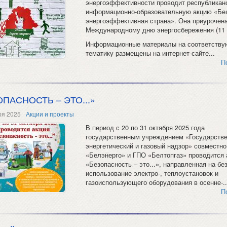
энергоэффективности проводит республикан
информационно-образовательную акцию «Бе
энергоэффективная страна». Она приурочена
Международному дню энергосбережения (11 
Информационные материалы на соответств
тематику размещены на интернет-сайте...
П
ПАСНОСТЬ – ЭТО...»
ря 2025
Акции и проекты
В период с 20 по 31 октября 2025 года
государственным учреждением «Государств
энергетический и газовый надзор» совместно
«Белэнерго» и ГПО «Белтопгаз» проводится 
«Безопасность – это...», направленная на бе
использование электро-, теплоустановок и
газоиспользующего оборудования в осенне-..
П