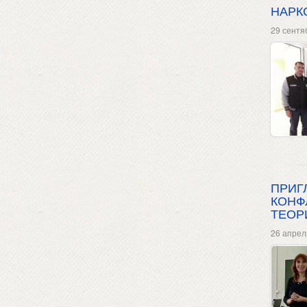
НАРК
29 сентя
ПРИГ
КОНФ
ТЕОР
26 апрел