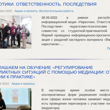
ОТИКИ. ОТВЕТСТВЕННОСТЬ. ПОСЛЕДСТВИЯ
бря 2022
Акции и проекты
,
Воспитательная работа
28.09.2022 в рамках республик
информационной акции «Наркотики. Ответств
Последствия» педагогами-психолога
совместно со студенткой-практиканткой
Марией проведена информационно-просвети
акция с раздачей наглядного материала «Вм
наркотиков»....
П
ЛАШАЕМ НА ОБУЧЕНИЕ «РЕГУЛИРОВАНИЕ
ЛИКТНЫХ СИТУАЦИЙ С ПОМОЩЬЮ МЕДИАЦИИ: О
ИИ К ПРАКТИКЕ»
я 2022
Акции и проекты
В настоящее время особое место
альтернативных форм разрешения конфл
всех сферах жизни человека занимает меди
есть проведение переговоров с участием по
(медиатора).