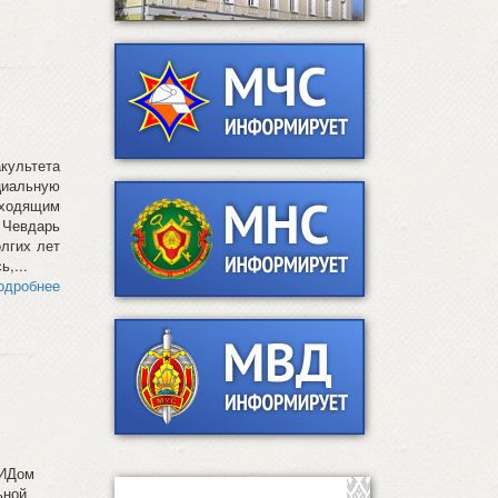
культета
циальную
оходящим
 Чевдарь
лгих лет
,...
одробнее
ПИДом
ьной