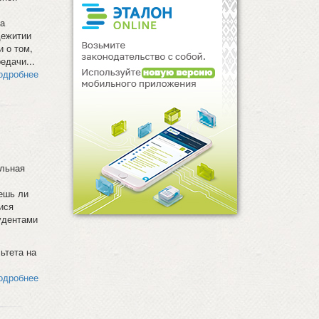
а
щежитии
 о том,
едачи...
одробнее
ельная
ешь ли
ися
удентами
ьтета на
одробнее