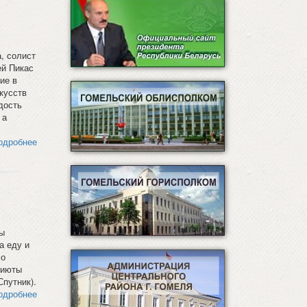
, солист
ей Пикас
ие в
кусств
дость
 а
одробнее
ы
а еду и
ло
риюты
Спутник).
одробнее