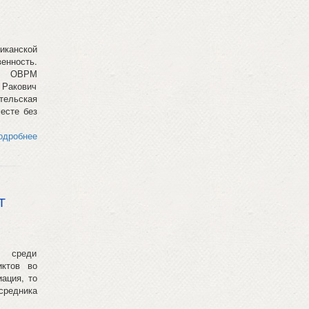
анской
енность.
ми ОВРМ
 Ракович
тельская
есте без
одробнее
Т
 среди
иктов во
ация, то
средника