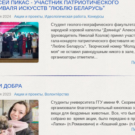
СЕЙ ПИКАС - УЧАСТНИК ПАТРИОТИЧЕСКОГО
ИВАЛЯ ИСКУССТВ "ЛЮБЛЮ БЕЛАРУСЬ"
я 2024
Акции и проекты
,
Идеологическая работа
,
Конкурсы
Студент геолого-географического факультета
народной хоровой капеллы "Дзяннiца" Алекс
(руководитель Николай Козлов) принял участ
гала-концерте патриотического фестиваля ис
"Люблю Беларусь". Творческий номер "Моло
моя" не оставил равнодушным никого в зале,
организаторы отметили...
П
И ДОБРА
я 2023
Акции и проекты
,
Волонтёрство
Студенты университета ГГУ имени Ф. Скорин
организовали благотворительный кинопоказ з
вещи для бездомных животных. Все, что бы
собрано во время акции, было передано в п
«Лапки» (п.Романовичи) и «Кошачий дом» (п.
П