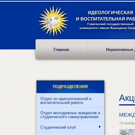
Перейти
к
ИДЕОЛОГИЧЕСКАЯ
основному
И ВОСПИТАТЕЛЬНАЯ РА
содержанию
Гомельский государственный
университет имени Франциска Ско
Главная
Нормативные 
ПОДРАЗДЕЛЕНИЯ
Акц
Отдел по идеологической и
воспитательной работе
Отдел молодежных инициатив и
МЕЖД
студенческого самоуправления
13 ноябр
Студенческий клуб