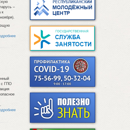
скую
ларусь –
 к
ноября).
ующую
одробнее
енный
 с ГПО
акция
зопасное
.
одробнее