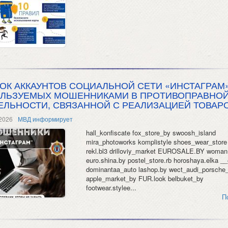
ОК АККАУНТОВ СОЦИАЛЬНОЙ СЕТИ «ИНСТАГРАМ»
ЛЬЗУЕМЫХ МОШЕННИКАМИ В ПРОТИВОПРАВНО
ЕЛЬНОСТИ, СВЯЗАННОЙ С РЕАЛИЗАЦИЕЙ ТОВАР
2026
МВД информирует
hall_konfiscate fox_store_by swoosh_island
mira_photoworks komplistyle shoes_wear_store 
rekl.bl3 drilloviy_market EUROSALE.BY woman.
euro.shina.by postel_store.rb horoshaya.elka __
dominantaa_auto lashop.by wect_audi_porsche_
apple_market_by FUR.look belbuket_by
footwear.stylee...
П