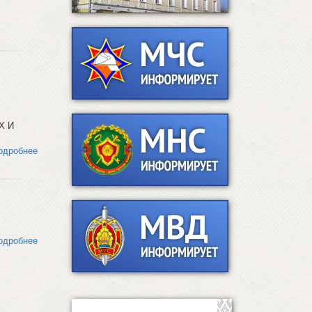
Х И
одробнее
одробнее