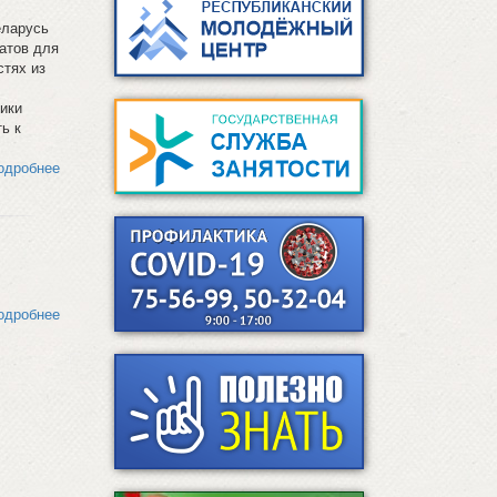
еларусь
атов для
тях из
ики
ь к
одробнее
одробнее