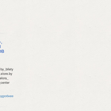
,
Й
ОВ
by_bilety
store.by
elora_
center
одробнее