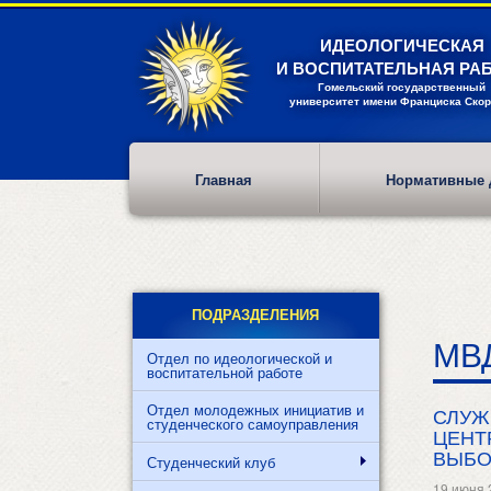
Перейти
к
ИДЕОЛОГИЧЕСКАЯ
основному
И ВОСПИТАТЕЛЬНАЯ РА
содержанию
Гомельский государственный
университет имени Франциска Ско
Главная
Нормативные 
ПОДРАЗДЕЛЕНИЯ
МВД
Отдел по идеологической и
воспитательной работе
Отдел молодежных инициатив и
СЛУЖ
студенческого самоуправления
ЦЕНТ
ВЫБО
Студенческий клуб
19 июня 