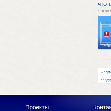
ЧТО 
19 июня 
« перв
следу
Проекты
Конта