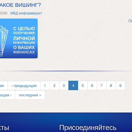
ТАКОЕ ВИШИНГ?
2026
МВД информирует
П
ая
‹ предыдущая
1
2
3
4
5
6
7
8
9
ющая ›
последняя »
кты
Присоединяйтесь