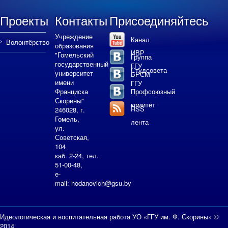
Проекты
Контакты
Присоединяйтесь
Учреждение
Канал
Волонтёрство
образования
ИВР
"Гомельский
Группа
государственный
ГГУ
Студсовета
университет
БРСМ
имени
ГГУ
Франциска
Профсоюзный
Скорины"
комитет
RSS
246028, г.
Гомель,
лента
ул.
Советская,
104
каб. 2-24, тел.
51-00-48,
e-
mail:
hodanovich@gsu.by
Идеологическая и воспитательная работа УО «ГГУ им. Ф. Скорины» ©
2014