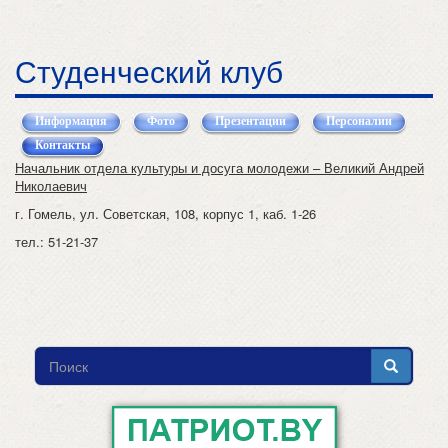
Студенческий клуб
Информация
Фото
Презентации
Персоналии
Контакты
(активная вкладка)
Начальник отдела культуры и досуга молодежи – Великий Андрей
Николаевич
г. Гомель, ул. Советская, 108, корпус 1, каб. 1-26
тел.: 51-21-37
Форма
поиска
Поиск